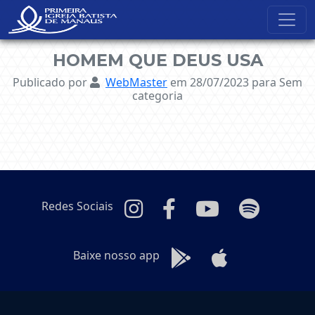
NavBar Oculta
HOMEM QUE DEUS USA
Publicado por
WebMaster
em 28/07/2023
para Sem
categoria
Redes Sociais
Baixe nosso app