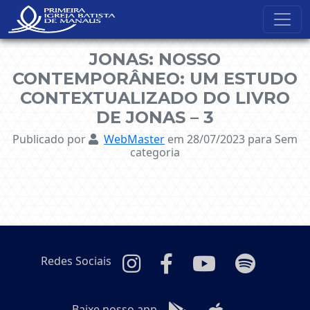
NavBar Oculta
JONAS: NOSSO
CONTEMPORÂNEO: UM ESTUDO
CONTEXTUALIZADO DO LIVRO
DE JONAS – 3
Publicado por
WebMaster
em 28/07/2023
para Sem
categoria
Redes Sociais
Baixe nosso app