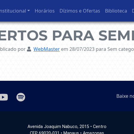
nstitucional
Horários
Dízimos e Ofertas
Biblioteca
BERTOS PARA SEM
blicado por
WebMaster
em 28/07/2023
para Sem catego
Baixe n
Avenida Joaquim Nabuco, 2015 • Centro
CEP 69020-031 • Manaus • Amazonas