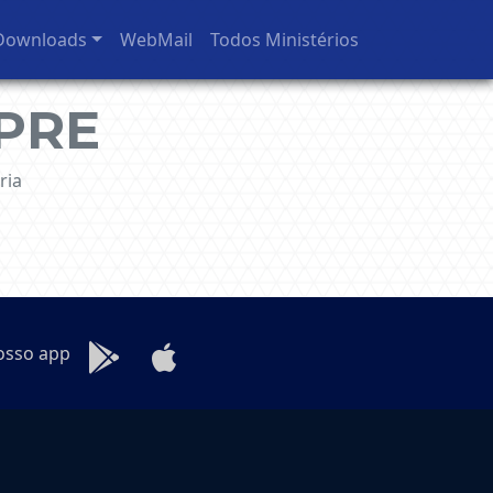
Downloads
WebMail
Todos Ministérios
PRE
ria
osso app