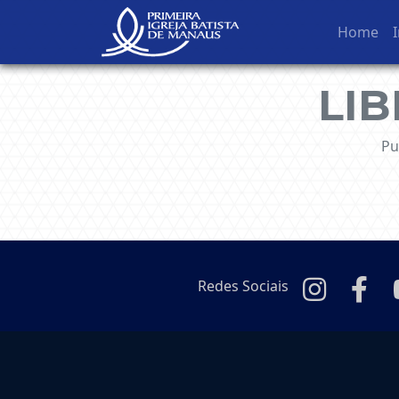
Home
I
NavBar Oculta
LI
Pu
Redes Sociais