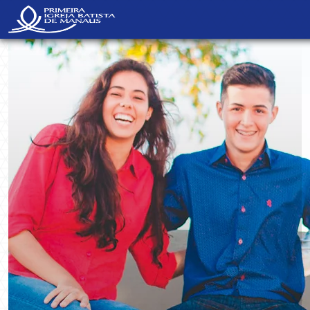
NavBar Oculta