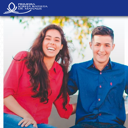
NavBar Oculta