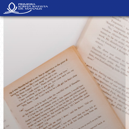
NavBar Oculta