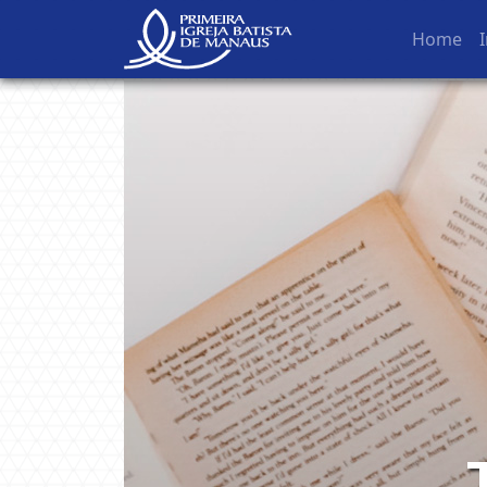
Home
I
NavBar Oculta