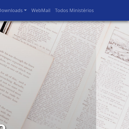
Downloads
WebMail
Todos Ministérios
o