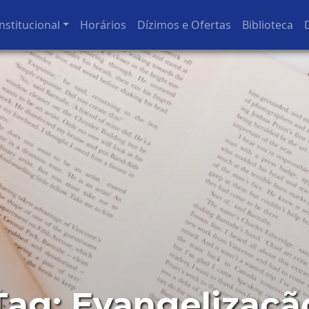
nstitucional
Horários
Dízimos e Ofertas
Biblioteca
Tag:
Evangelizaçã