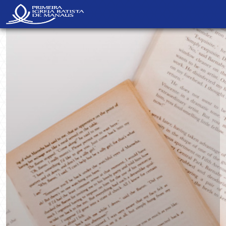
NavBar Oculta