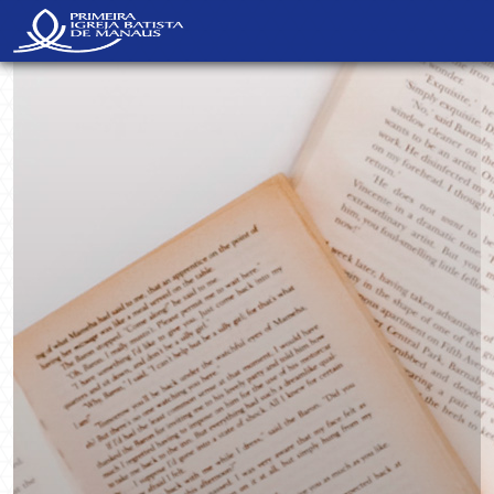
NavBar Oculta